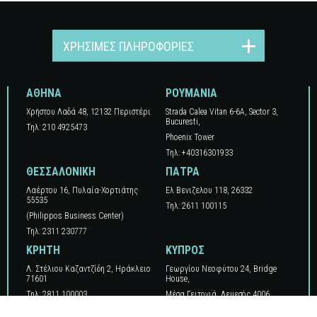
ΧΡΉΣΙΜΕΣ ΠΛΗΡΟΦΟΡΊΕΣ
ΑΘΗΝΑ
ΡΟΥΜΑΝΙΑ
Χρήστου Λαδά 48, 12132 Περιστέρι
Strada Calea Vitan 6-6A, Sector 3,
Bucuresti,
Τηλ: 210 4925473
Phoenix Tower
Τηλ: +40316301933
ΘΕΣΣΑΛΟΝΙΚΗ
ΠΑΤΡΑ
Λαέρτου 16, Πυλαία-Χορτιάτης
Ελ Βενιζελου 118, 26332
55535
Τηλ: 2611 100115
(Philippos Business Center)
Τηλ: 2311 230777
ΚΡΗΤΗ
ΚΥΠΡΟΣ
Λ. Στέλιου Καζαντζίδη 2, Ηράκλειο
Γεωργίου Νεοφύτου 24, Βridge
71601
Ηouse,
Τηλ: 2811 100003
Μέσα Γειτονιά, Λεμεσός 4006
Τηλ: +35725030507