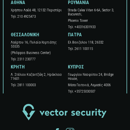
ΑΘΗΝΑ
ΡΟΥΜΑΝΙΑ
Χρήστου Λαδά 48, 12132 Περιστέρι
Strada Calea Vitan 6-6A, Sector 3,
Bucuresti,
Τηλ: 210 4925473
Phoenix Tower
Τηλ: +40316301933
ΘΕΣΣΑΛΟΝΙΚΗ
ΠΑΤΡΑ
Λαέρτου 16, Πυλαία-Χορτιάτης
Ελ Βενιζελου 118, 26332
55535
Τηλ: 2611 100115
(Philippos Business Center)
Τηλ: 2311 230777
ΚΡΗΤΗ
ΚΥΠΡΟΣ
Λ. Στέλιου Καζαντζίδη 2, Ηράκλειο
Γεωργίου Νεοφύτου 24, Βridge
71601
Ηouse,
Τηλ: 2811 100003
Μέσα Γειτονιά, Λεμεσός 4006
Τηλ: +35725030507