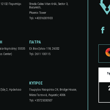
 12132 Περιστέρι
Strada Calea Vitan 6-6A, Sector 3,
Bucuresti,
Phoenix Tower
Τηλ: +40316301933
ΚΗ
ΠΑΤΡΑ
αία-Χορτιάτης 55535
Ελ Βενιζελου 118, 26332
ss Center)
Τηλ: 2611 100115
Τ
ΚΥΠΡΟΣ
τζίδη 2, Ηράκλειο
Γεωργίου Νεοφύτου 24, Βridge Ηouse,
Μέσα Γειτονιά, Λεμεσός 4006
Τηλ: +35725030507